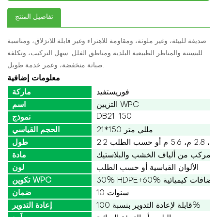
تفاصيل المنتج
صديقة للبيئة، وغير ملوثة، ومقاومة للاهتراء وغير قابلة للانزلاق، ومناسبة
للبستنة والمناظر الطبيعية البلدية ومناطق الفلل. سهل التركيب، وتكلفة
صيانة منخفضة، وعمر خدمة طويل.
معلومات إضافية
فوريستفيد
ماركة
التزيين WPC
اسم
DB21-150
نموذج
21*150 مللي متر
الحجم القياسي
2.2 م، 2.8 م، 5.6 م أو حسب الطلب
طول
مركب من ألياف الخشب والبلاستيك
مادة
الألوان القياسية أو حسب الطلب
لون
تكوين WPC
10 سنوات
ضمان
قابلة لإعادة التدوير بنسبة 100%
إعادة التدوير