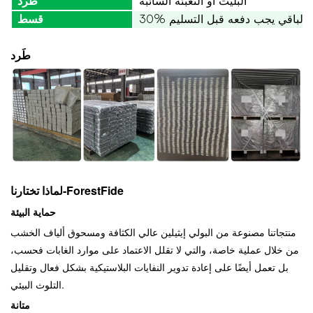
البليت أو التعبئة السائبة
طَرد
م، والباقي يجب دفعه قبل التسليم
قسط
طَرد
لماذا تختارنا-ForestFide
حماية البيئة
منتجاتنا مصنوعة من البولي إيثيلين عالي الكثافة ومسحوق ألياف الخشب
من خلال عملية خاصة، والتي لا تقلل الاعتماد على موارد الغابات فحسب،
بل تعمل أيضًا على إعادة تدوير النفايات البلاستيكية بشكل فعال وتقليل
التلوث البيئي.
متانة