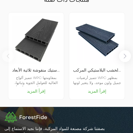
أرضيات خارجية من الخشب البلاستيكي المركب (WPC) منقوشة لحماية البيئة
أرضيات خارجية من الخشب والبلاستيك منقوشة ثلاثية الأبعاد
تتميز أرضيات WPC بمظهر
تتميز ألواح WPC بمقاومتها
جميل ولون موحد، ولا يتغير لونها
العالية للعوامل الجوية وثباتها،
بسهولة ولا تتلاشى، ولكنها تتمتع
فهي لا تتشوه أو تتشقق أو تتأثر
إقرأ المزيد
إقرأ المزيد
أيضًا بلمعان وملمس الخشب
بالنمل الأبيض أو التعفن أو غيرها
الصلب، مما يجعلها سهلة
من المشاكل الناتجة عن
التنسيق مع ديكور المنزل.
الشمس والمطر. وهذا ما يسمح
لها بالحفاظ على جمالها
ووظائفها في البيئات الخارجية
لفترة طويلة.
بصفتنا شركة مصنعة للمواد المركبة، فإننا نجيد الاستماع إلى