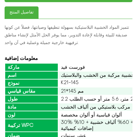
تفاصيل المنتج
تتميز المواد الخشبية البلاستيكية بسهولة تنظيفها وصيانتها، فضلاً عن كونها
صديقة للبيئة وقابلة لإعادة التدوير، مما يوفر الحل الأمثل لإنشاء مناطق
ترفيهية خارجية جميلة وعملية في آن واحد.
معلومات إضافية
فورست فيد
ماركة
خشبية مركبة من الخشب والبلاستيك
اسم
K21-145
نموذج
21*145 مم
مقاس قياسي
طول
مركب بلاستيكي من ألياف الخشب
مادة
ألوان قياسية أو ألوان مخصصة
لون
30% بولي إيثيلين عالي الكثافة + 60% ألياف خشبية + 10%
تركيبة WPC
إضافات كيميائية
عشر سنوات
ضمان