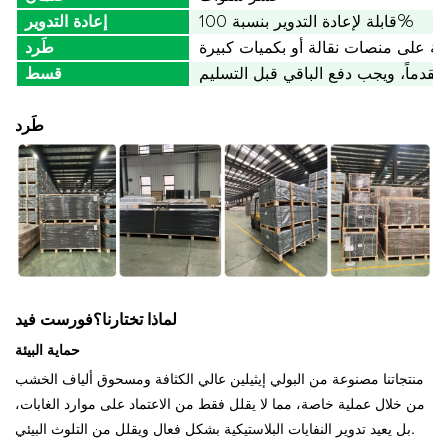
قابلة لإعادة التدوير بنسبة 100%
إعادة التدوير
بئة على منصات نقالة أو بكميات كبيرة
طَرد
قسط
طَرد
لماذا تختارنا؟
فورست فيد
حماية البيئة
منتجاتنا مصنوعة من البولي إيثيلين عالي الكثافة ومسحوق ألياف الخشب
من خلال عملية خاصة، مما لا يقلل فقط من الاعتماد على موارد الغابات،
بل يعيد تدوير النفايات البلاستيكية بشكل فعال ويقلل من التلوث البيئي.