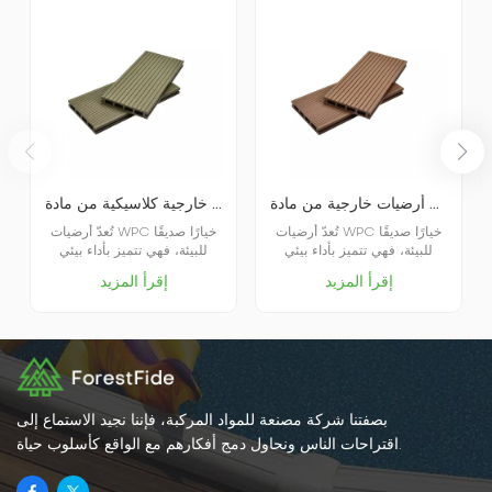
أرضيات خارجية من مادة WPC ذات مسام مربعة K25-150
أرضيات خشبية مجوفة خارجية كلاسيكية من مادة WPC K25-150
تُعدّ أرضيات WPC خيارًا صديقًا
تُعدّ أرضيات WPC خيارًا صديقًا
للبيئة، فهي تتميز بأداء بيئي
للبيئة، فهي تتميز بأداء بيئي
ممتاز، وثبات عالٍ، ومقاومة
ممتاز، وثبات عالٍ، ومقاومة
إقرأ المزيد
إقرأ المزيد
للتآكل، وتوفير الوقت والجهد،
للتآكل، وتوفير للوقت والجهد،
ومظهر جميل، وغيرها من
ومظهر جميل، وغيرها من
المزايا، مما يجعلها مناسبة
المزايا، مما يجعلها مناسبة
لمختلف البيئات الداخلية
لمختلف البيئات الداخلية
والخارجية. وبشكل عام، تُعتبر
والخارجية. وبشكل عام، تُعتبر
أرضيات الخشب والبلاستيك
أرضيات الخشب والبلاستيك
خيارًا موصى به.
خيارًا موصى به.
بصفتنا شركة مصنعة للمواد المركبة، فإننا نجيد الاستماع إلى
اقتراحات الناس ونحاول دمج أفكارهم مع الواقع كأسلوب حياة.