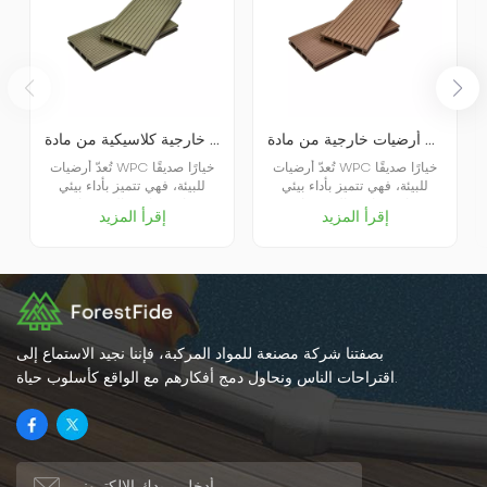
أرضيات خارجية من مادة WPC ذات مسام مربعة K25-150
أرضيات خشبية مجوفة خارجية كلاسيكية من مادة WPC K25-150
تُعدّ أرضيات WPC خيارًا صديقًا
تُعدّ أرضيات WPC خيارًا صديقًا
للبيئة، فهي تتميز بأداء بيئي
للبيئة، فهي تتميز بأداء بيئي
ممتاز، وثبات عالٍ، ومقاومة
ممتاز، وثبات عالٍ، ومقاومة
إقرأ المزيد
إقرأ المزيد
للتآكل، وتوفير الوقت والجهد،
للتآكل، وتوفير للوقت والجهد،
ومظهر جميل، وغيرها من
ومظهر جميل، وغيرها من
المزايا، مما يجعلها مناسبة
المزايا، مما يجعلها مناسبة
لمختلف البيئات الداخلية
لمختلف البيئات الداخلية
والخارجية. وبشكل عام، تُعتبر
والخارجية. وبشكل عام، تُعتبر
أرضيات الخشب والبلاستيك
أرضيات الخشب والبلاستيك
خيارًا موصى به.
خيارًا موصى به.
بصفتنا شركة مصنعة للمواد المركبة، فإننا نجيد الاستماع إلى
اقتراحات الناس ونحاول دمج أفكارهم مع الواقع كأسلوب حياة.