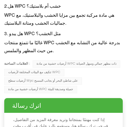
هل WPC خشب أم بلاستيك؟
2.
WPC هي مادة مركبة تجمع بين مزايا الخشب والبلاستيك، مع
جماليات الخشب ومتانة البلاستيك.
3. هل يبدو WPC مثل الخشب؟
غالبًا ما تتمتع منتجات WPC بدرجة عالية من التشابه مع الخشب
من حيث المظهر والملمس.
العلامات الساخنة :
أرضيات خشبية من مادة WPC ذات مظهر جمالي وسهل الصيانة
تتكيف مع البيئات المختلفة لأرضيات WPC
أرضيات سطح Wpc على شاطئ البحر أو بجانب المسبح
أرضيات خشبية من مادة WPC جميلة وصديقة للبيئة
اترك رسالة
إذا كنت مهتمًا بمنتجاتنا وتريد معرفة المزيد من التفاصيل،
فيرجى ترك رسالة هنا، وسنقوم بالرد عليك في أقرب وقت