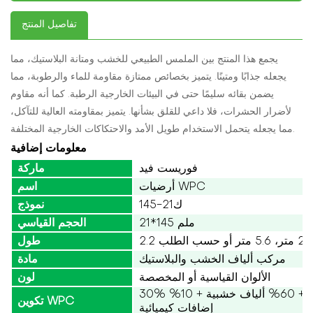
تفاصيل المنتج
يجمع هذا المنتج بين الملمس الطبيعي للخشب ومتانة البلاستيك، مما
يجعله جذابًا ومتينًا. يتميز بخصائص ممتازة مقاومة للماء والرطوبة، مما
يضمن بقائه سليمًا حتى في البيئات الخارجية الرطبة. كما أنه مقاوم
لأضرار الحشرات، فلا داعي للقلق بشأنها. يتميز بمقاومته العالية للتآكل،
مما يجعله يتحمل الاستخدام طويل الأمد والاحتكاكات الخارجية المختلفة.
معلومات إضافية
فوريست فيد
ماركة
أرضيات WPC
اسم
ك21-145
نموذج
21*145 ملم
الحجم القياسي
طول
مركب ألياف الخشب والبلاستيك
مادة
الألوان القياسية أو المخصصة
لون
30% بولي إيثيلين عالي الكثافة + 60% ألياف خشبية + 10%
تكوين WPC
إضافات كيميائية