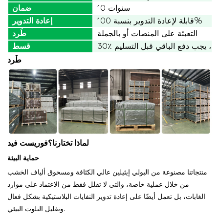
10 سنوات
ضمان
قابلة لإعادة التدوير بنسبة 100%
إعادة التدوير
التعبئة على المنصات أو بالجملة
طَرد
مقدمًا، يجب دفع الباقي قبل التسليم
قسط
طَرد
لماذا تختارنا؟
فوريست فيد
حماية البيئة
منتجاتنا مصنوعة من البولي إيثيلين عالي الكثافة ومسحوق ألياف الخشب
من خلال عملية خاصة، والتي لا تقلل فقط من الاعتماد على موارد
الغابات، بل تعمل أيضًا على إعادة تدوير النفايات البلاستيكية بشكل فعال
وتقليل التلوث البيئي.