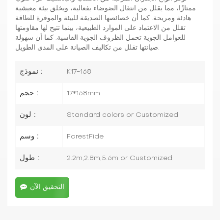
ممتازًا، مما يقلل من انتقال الضوضاء بفعالية، ويخلق بيئة معيشية
هادئة ومريحة. كما أن خصائصها الصديقة للبيئة والموفرة للطاقة
تقلل من الاعتماد على الموارد الطبيعية، بينما تتيح لها مقاومتها
للعوامل الجوية تحمل الظروف الجوية القاسية. كما أن سهولة
صيانتها تقلل من تكاليف الصيانة على المدى الطويل.
نموذج :
K17-168
حجم :
17*168mm
لون :
Standard colors or Customized
وسم :
ForestFide
طول :
2.2m,2.8m,5.6m or Customized
التحقيق الآن