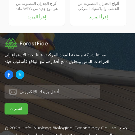
ألواح الجدران المصنوعة من
ألواح الجدران المصنوعة من
الخشب والبلاستيك المركب
مادة WPC هي نوع جديد من
(WPC) هي نوع جديد من مواد
مواد الديكور الصديقة للبيئة، وهي
إقرأ المزيد
إقرأ المزيد
البناء يجمع بين مزايا الخشب
مصنوعة بشكل أساسي من
والبلاستيك، وهي صديقة للبيئة،
الخشب (اللجنين السليلوزي،
ومتينة، وذات مظهر جمالي.
السليلوز النباتي) كمادة أساسية،
وبفضل تصنيعها من موارد
ممزوجة بمواد البوليمر الحراري
متجددة، فإنها تقلل من الأضرار
(البلاستيك) ومواد مساعدة في
التي تلحق بالموارد الحرجية.
المعالجة وما إلى ذلك، ثم يتم
تسخينها وبثقها من خلال معدات
القوالب وتصنيعها.
بصفتنا شركة مصنعة للمواد المركبة، فإننا نجيد الاستماع إلى
اقتراحات الناس ونحاول دمج أفكارهم مع الواقع كأسلوب حياة.
© 2026 Hefei Nuolang Biological Technology Co.,Ltd.. جميع