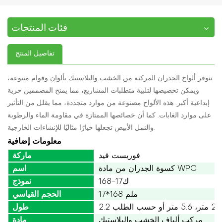
فئات المنتجات
تفاصيل المنتج
تتوفر ألواح الجدران المركبة من الخشب والبلاستيك بألوان وقوام متنوعة،
ويمكن تخصيصها لتلبية متطلبات المشاريع، مما يمنح المصممين حرية
إبداعية أكبر. هذه الألواح مصنوعة من موارد متجددة، مما يقلل من التأثير
على موارد الغابات. كما أن خصائصها الممتازة في مقاومة الماء والرطوبة
والنمل الأبيض تجعلها خيارًا مثاليًا للإنشاءات الخارجية.
معلومات إضافية
فوريست فيد
ماركة
كسوة الجدران من مادة WPC
اسم
ك17-168
نموذج
17*168 ملم
الحجم القياسي
طول
مركب ألياف الخشب والبلاستيك
مادة