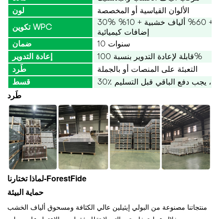
الألوان القياسية أو المخصصة
لون
30% بولي إيثيلين عالي الكثافة + 60% ألياف خشبية + 10%
تكوين WPC
إضافات كيميائية
10 سنوات
ضمان
قابلة لإعادة التدوير بنسبة 100%
إعادة التدوير
التعبئة على المنصات أو بالجملة
طَرد
مقدمًا، يجب دفع الباقي قبل التسليم
قسط
طَرد
لماذا تختارنا-ForestFide
حماية البيئة
منتجاتنا مصنوعة من البولي إيثيلين عالي الكثافة ومسحوق ألياف الخشب
من خلال عملية خاصة، والتي لا تقلل فقط من الاعتماد على موارد