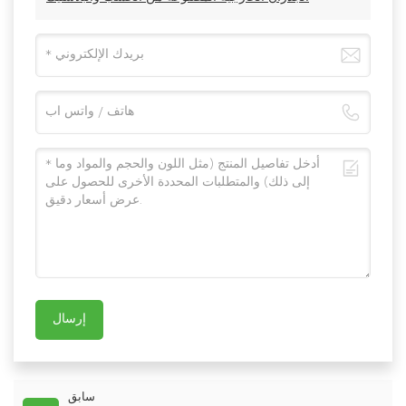
إرسال
سابق