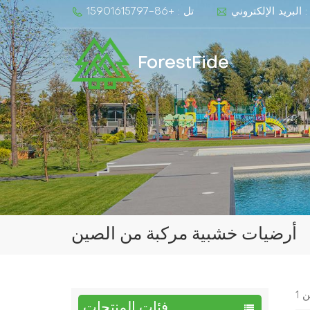
fo
تل : +86-15901615797
ForestFide
أرضيات خشبية مركبة من الصين
فئات المنتجات