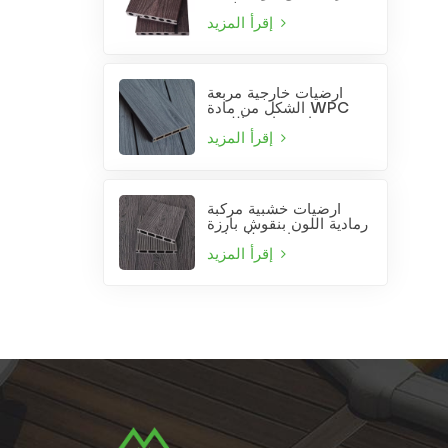
بورغندي
إقرأ المزيد
أرضيات خارجية مربعة
الشكل من مادة WPC
رمادية فاتحة اللون،
مصنعة بتقنية البثق
إقرأ المزيد
المشترك
أرضيات خشبية مركبة
رمادية اللون بنقوش بارزة
عميقة مناسبة للحدائق
والفناء
إقرأ المزيد