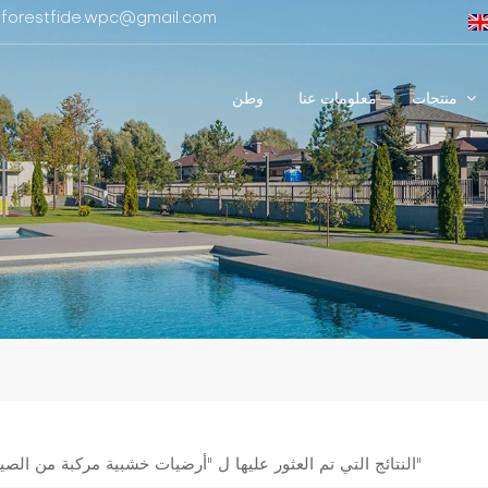
البريد الإلكتروني : restfide.wpc@gmail.com
منتجات
معلومات عنا
وطن
1 النتائج التي تم العثور عليها ل "أرضيات خشبية مركبة من الصين"